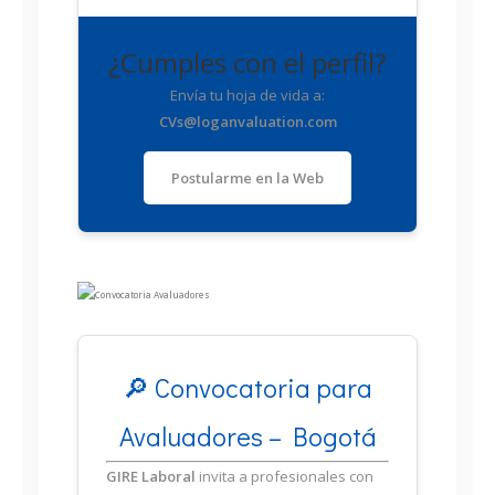
¿Cumples con el perfil?
Envía tu hoja de vida a:
CVs@loganvaluation.com
Postularme en la Web
🔎 Convocatoria para
Avaluadores – Bogotá
GIRE Laboral
invita a profesionales con