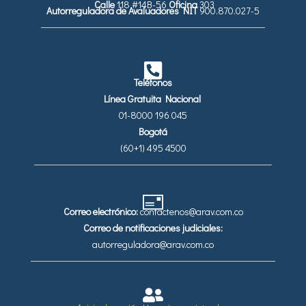
Calle
118 #14B-56
Oficina
303
Autorreguladora de Avaluadores
NIT
900.870.027-5
Teléfonos
Línea Gratuita Nacional
01-8000 196 045
Bogotá
(60+1) 495 4500
Correo electrónico:
contactenos@arav.com.co
Correo de notificaciones judiciales:
autorreguladora@arav.com.co