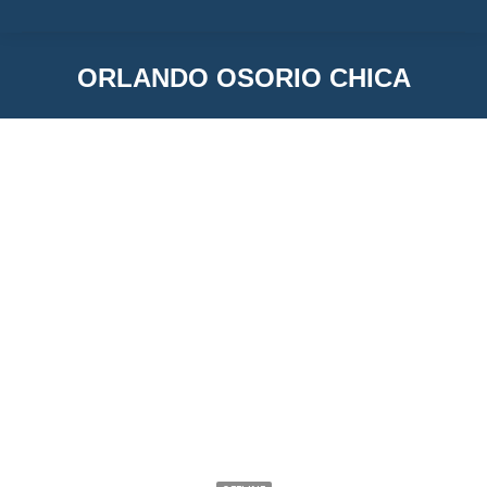
ORLANDO OSORIO CHICA
You are here:
Orlando OSORIO Chica