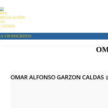
ROS
REGULACIÓN
TES
CTENOS
A VIP INSCRITOS
OM
OMAR ALFONSO GARZON CALDAS