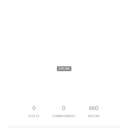
Oscar Emerson Castillo Rubiano
OFFLINE
0
0
660
POSTS
COMENTARIOS
VISITAS