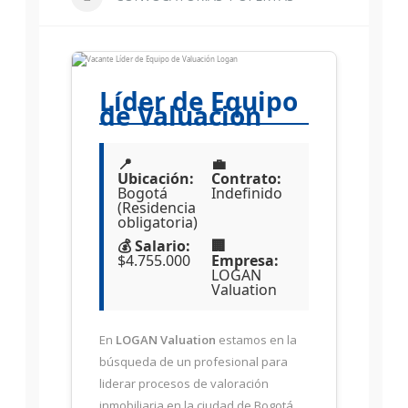
Líder de Equipo
de Valuación
📍
💼
Ubicación:
Contrato:
Bogotá
Indefinido
(Residencia
obligatoria)
💰 Salario:
🏢
$4.755.000
Empresa:
LOGAN
Valuation
En
LOGAN Valuation
estamos en la
búsqueda de un profesional para
liderar procesos de valoración
inmobiliaria en la ciudad de Bogotá.