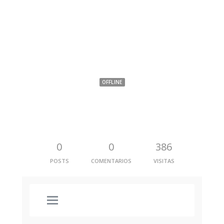
Nancy Milena Ramirez Bernal
OFFLINE
0
0
386
POSTS
COMENTARIOS
VISITAS