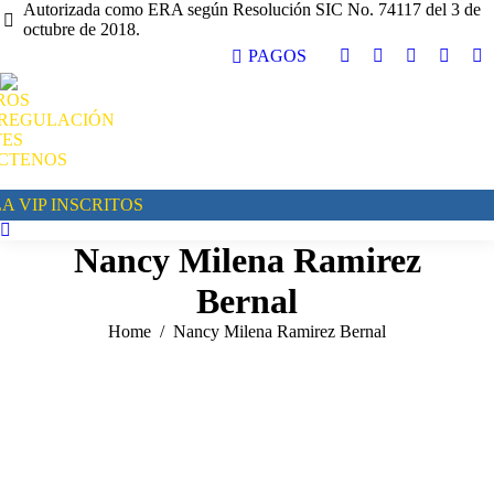
Autorizada como ERA según Resolución SIC No. 74117 del 3 de
octubre de 2018.
PAGOS
ROS
REGULACIÓN
TES
CTENOS
A VIP INSCRITOS
Nancy Milena Ramirez
Bernal
You are here:
Home
Nancy Milena Ramirez Bernal