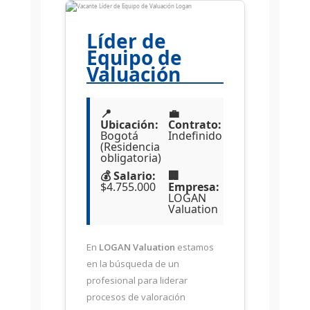
Líder de
Equipo de
Valuación
📍
💼
Ubicación:
Contrato:
Bogotá
Indefinido
(Residencia
obligatoria)
💰 Salario:
🏢
$4.755.000
Empresa:
LOGAN
Valuation
En
LOGAN Valuation
estamos
en la búsqueda de un
profesional para liderar
procesos de valoración