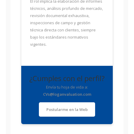
El rol implica la elaboración de informes
técnicos, análisis profundo de mercado,
revisión documental exhaustiva,
inspecciones de campo y gestión
técnica directa con clientes, siempre
bajo los estándares normativos
vigentes.
¿Cumples con el perfil?
Envía tu hoja de vida a:
CVs@loganvaluation.com
Postularme en la Web