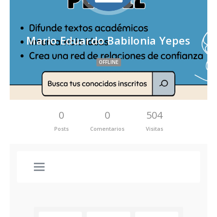
Mario Eduardo Babilonia Yepes
OFFLINE
0
0
504
Posts
Comentarios
Visitas