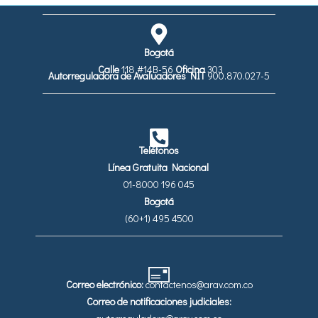
Bogotá
Calle
118 #14B-56
Oficina
303
Autorreguladora de Avaluadores
NIT
900.870.027-5
Teléfonos
Línea Gratuita Nacional
01-8000 196 045
Bogotá
(60+1) 495 4500
Correo electrónico:
contactenos@arav.com.co
Correo de notificaciones judiciales: