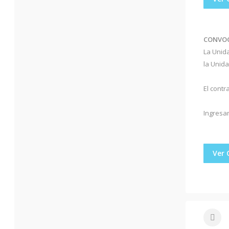
CONVOC
La Unida
la Unida
El contr
Ingresan
Ver 