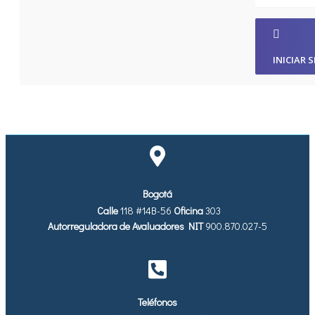
INICIAR 
Bogotá
Calle
118 #14B-56
Oficina
303
Autorreguladora de Avaluadores
NIT
900.870.027-5
Teléfonos