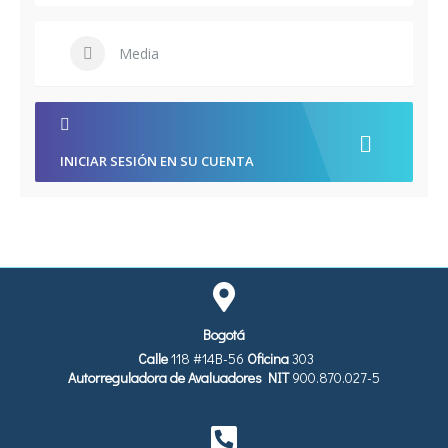
Media
INICIAR SESIÓN EN SU CUENTA
Bogotá
Calle
118 #14B-56
Oficina
303
Autorreguladora de Avaluadores
NIT
900.870.027-5