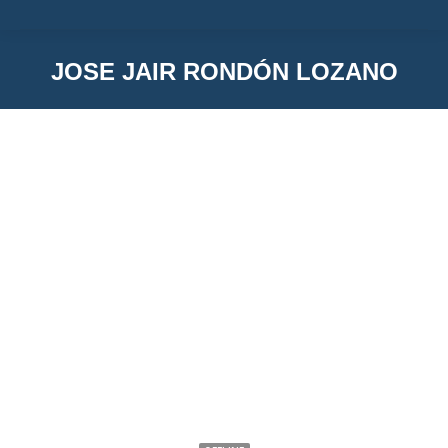
JOSE JAIR RONDÓN LOZANO
You are here:
Jose Jair Rondón Lozano