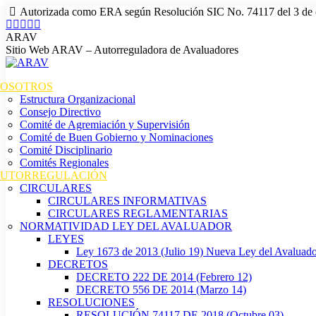
Autorizada como ERA según Resolución SIC No. 74117 del 3 de 
ARAV
Sitio Web ARAV – Autorreguladora de Avaluadores
OSOTROS
Estructura Organizacional
Consejo Directivo
Comité de Agremiación y Supervisión
Comité de Buen Gobierno y Nominaciones
Comité Disciplinario
Comités Regionales
UTORREGULACIÓN
CIRCULARES
CIRCULARES INFORMATIVAS
CIRCULARES REGLAMENTARIAS
NORMATIVIDAD LEY DEL AVALUADOR
LEYES
Ley 1673 de 2013 (Julio 19) Nueva Ley del Avaluad
DECRETOS
DECRETO 222 DE 2014 (Febrero 12)
DECRETO 556 DE 2014 (Marzo 14)
RESOLUCIONES
RESOLUCIÓN 74117 DE 2018 (Octubre 03)