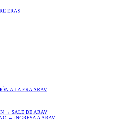
TRE ERAS
IÓN A LA ERA ARAV
EN → SALE DE ARAV
INO ← INGRESA A ARAV