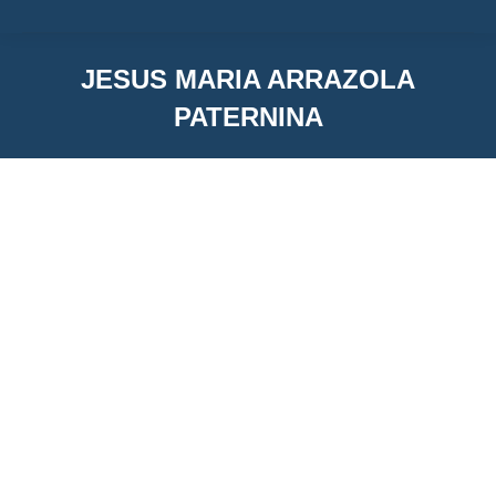
JESUS MARIA ARRAZOLA
PATERNINA
You are here:
Jesus Maria Arrazola Paternina