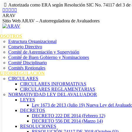
Autorizada como ERA según Resolución SIC No. 74117 del 3 de 
ARAV
Sitio Web ARAV – Autorreguladora de Avaluadores
OSOTROS
Estructura Organizacional
Consejo Directivo
Comité de Agremiación y Supervisión
Comité de Buen Gobierno y Nominaciones
Comité Disciplinario
Comités Regionales
UTORREGULACIÓN
CIRCULARES
CIRCULARES INFORMATIVAS
CIRCULARES REGLAMENTARIAS
NORMATIVIDAD LEY DEL AVALUADOR
LEYES
Ley 1673 de 2013 (Julio 19) Nueva Ley del Avaluad
DECRETOS
DECRETO 222 DE 2014 (Febrero 12)
DECRETO 556 DE 2014 (Marzo 14)
RESOLUCIONES
RESOLUCIÓN 74117 DE 2018 (Octubre 03)