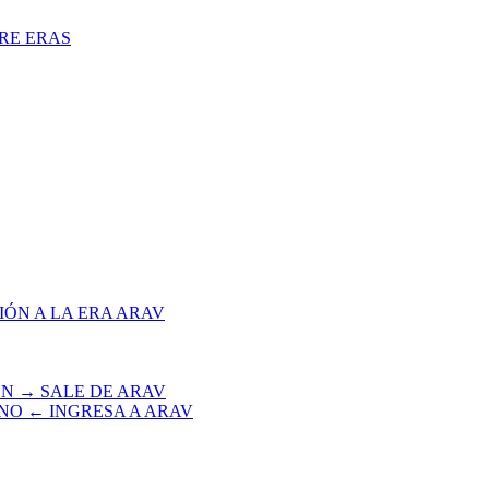
TRE ERAS
IÓN A LA ERA ARAV
EN → SALE DE ARAV
INO ← INGRESA A ARAV