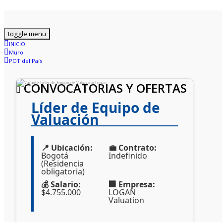
toggle menu
INICIO
Muro
POT del País
CONVOCATORIAS Y OFERTAS
Líder de Equipo de
Valuación
📍 Ubicación:
💼 Contrato:
Bogotá
Indefinido
(Residencia
obligatoria)
💰 Salario:
🏢 Empresa:
$4.755.000
LOGAN
Valuation