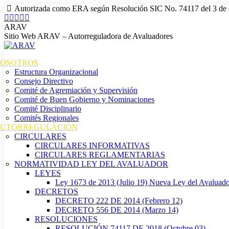
Autorizada como ERA según Resolución SIC No. 74117 del 3 de 
ARAV
Sitio Web ARAV – Autorreguladora de Avaluadores
OSOTROS
Estructura Organizacional
Consejo Directivo
Comité de Agremiación y Supervisión
Comité de Buen Gobierno y Nominaciones
Comité Disciplinario
Comités Regionales
UTORREGULACIÓN
CIRCULARES
CIRCULARES INFORMATIVAS
CIRCULARES REGLAMENTARIAS
NORMATIVIDAD LEY DEL AVALUADOR
LEYES
Ley 1673 de 2013 (Julio 19) Nueva Ley del Avaluad
DECRETOS
DECRETO 222 DE 2014 (Febrero 12)
DECRETO 556 DE 2014 (Marzo 14)
RESOLUCIONES
RESOLUCIÓN 74117 DE 2018 (Octubre 03)