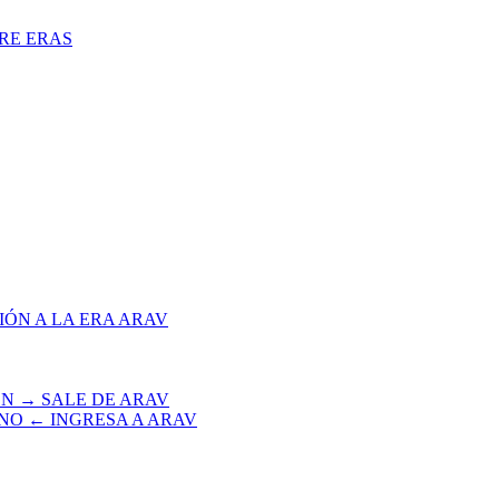
TRE ERAS
IÓN A LA ERA ARAV
EN → SALE DE ARAV
INO ← INGRESA A ARAV