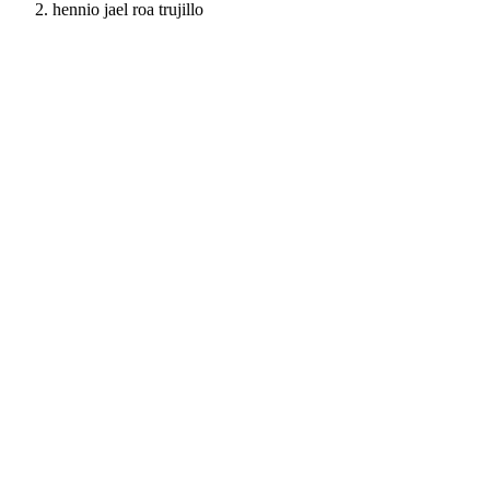
hennio jael roa trujillo
Hennio Jael Roa Truji