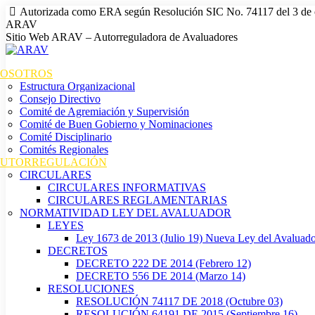
Autorizada como ERA según Resolución SIC No. 74117 del 3 de 
ARAV
Sitio Web ARAV – Autorreguladora de Avaluadores
OSOTROS
Estructura Organizacional
Consejo Directivo
Comité de Agremiación y Supervisión
Comité de Buen Gobierno y Nominaciones
Comité Disciplinario
Comités Regionales
UTORREGULACIÓN
CIRCULARES
CIRCULARES INFORMATIVAS
CIRCULARES REGLAMENTARIAS
NORMATIVIDAD LEY DEL AVALUADOR
LEYES
Ley 1673 de 2013 (Julio 19) Nueva Ley del Avaluad
DECRETOS
DECRETO 222 DE 2014 (Febrero 12)
DECRETO 556 DE 2014 (Marzo 14)
RESOLUCIONES
RESOLUCIÓN 74117 DE 2018 (Octubre 03)
RESOLUCIÓN 64191 DE 2015 (Septiembre 16)