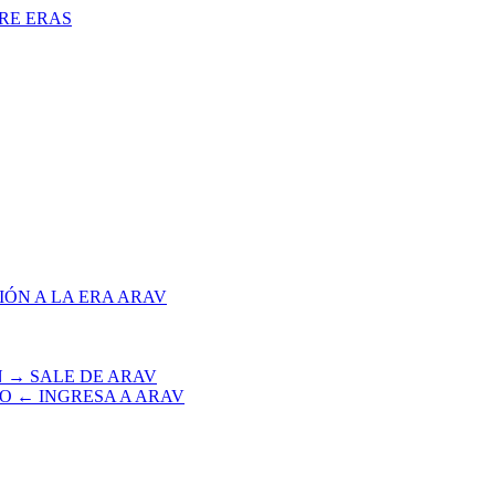
TRE ERAS
IÓN A LA ERA ARAV
N → SALE DE ARAV
NO ← INGRESA A ARAV