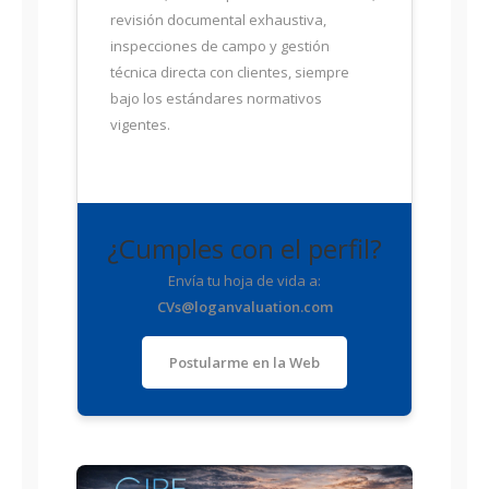
revisión documental exhaustiva,
inspecciones de campo y gestión
técnica directa con clientes, siempre
bajo los estándares normativos
vigentes.
¿Cumples con el perfil?
Envía tu hoja de vida a:
CVs@loganvaluation.com
Postularme en la Web