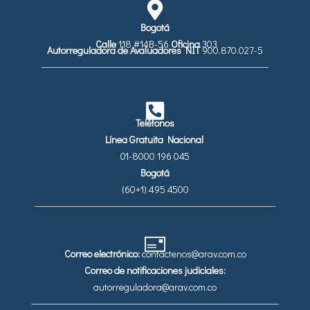
Bogotá
Calle
118 #14B-56
Oficina
303
Autorreguladora de Avaluadores
NIT
900.870.027-5
Teléfonos
Línea Gratuita Nacional
01-8000 196 045
Bogotá
(60+1) 495 4500
Correo electrónico:
contactenos@arav.com.co
Correo de notificaciones judiciales:
autorreguladora@arav.com.co