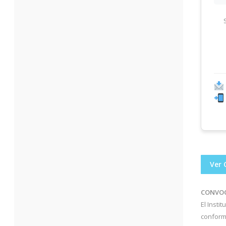
Ver 
CONVOC
El Insti
conform