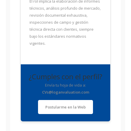
El rol implica la elaboración de informes
técnicos, análisis profundo de mercado,
revisión documental exhaustiva,
inspecciones de campo y gestión
técnica directa con clientes, siempre
bajo los estándares normativos
vigentes.
¿Cumples con el perfil?
Envía tu hoja de vida a:
CVs@loganvaluation.com
Postularme en la Web