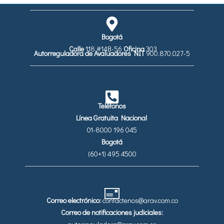
Bogotá
Calle
118 #14B-56
Oficina
303
Autorreguladora de Avaluadores
NIT
900.870.027-5
Teléfonos
Línea Gratuita Nacional
01-8000 196 045
Bogotá
(60+1) 495 4500
Correo electrónico:
contactenos@arav.com.co
Correo de notificaciones judiciales: