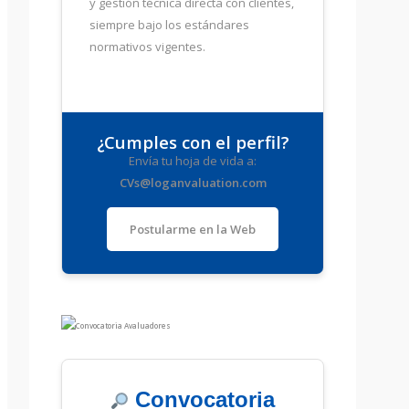
y gestión técnica directa con clientes,
siempre bajo los estándares
normativos vigentes.
¿Cumples con el perfil?
Envía tu hoja de vida a:
CVs@loganvaluation.com
Postularme en la Web
Convocatoria