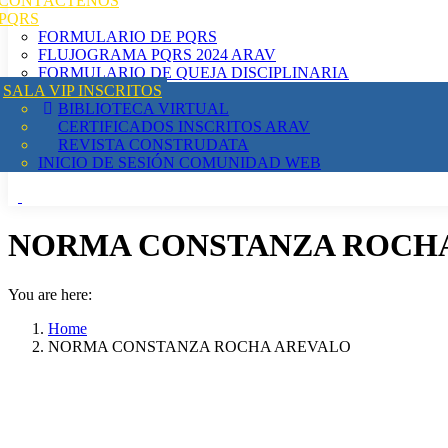
CONTÁCTENOS
PQRS
FORMULARIO DE PQRS
FLUJOGRAMA PQRS 2024 ARAV
FORMULARIO DE QUEJA DISCIPLINARIA
SALA VIP INSCRITOS
BIBLIOTECA VIRTUAL
CERTIFICADOS INSCRITOS ARAV
REVISTA CONSTRUDATA
INICIO DE SESIÓN COMUNIDAD WEB
NORMA CONSTANZA ROCH
You are here:
Home
NORMA CONSTANZA ROCHA AREVALO