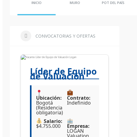
INICIO
MURO
POT DEL PAÍS
CONVOCATORIAS Y OFERTAS
Líder de Equipo
de Valuación
Ubicación:
Contrato:
Bogotá
Indefinido
(Residencia
obligatoria)
Salario:
$4.755.000
Empresa:
LOGAN
Valuation