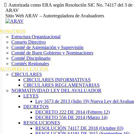
Autorizada como ERA según Resolución SIC No. 74117 del 3 de 
ARAV
Sitio Web ARAV – Autorreguladora de Avaluadores
NOSOTROS
Estructura Organizacional
Consejo Directivo
Comité de Agremiación y Supervisión
Comité de Buen Gobierno y Nominaciones
Comité Disciplinario
Comités Regionales
AUTORREGULACIÓN
CIRCULARES
CIRCULARES INFORMATIVAS
CIRCULARES REGLAMENTARIAS
NORMATIVIDAD LEY DEL AVALUADOR
LEYES
Ley 1673 de 2013 (Julio 19) Nueva Ley del Avalua
DECRETOS
DECRETO 222 DE 2014 (Febrero 12)
DECRETO 556 DE 2014 (Marzo 14)
RESOLUCIONES
RESOLUCIÓN 74117 DE 2018 (Octubre 03)
RESOLUCIÓN 64191 DE 2015 (Septiembre 16)