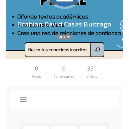
Brahian David Casas Buitrago
OFFLINE
0
0
351
Posts
Comentarios
Visitas