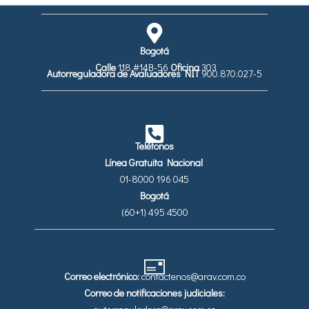
Bogotá
Calle
118 #14B-56
Oficina
303
Autorreguladora de Avaluadores
NIT
900.870.027-5
Teléfonos
Línea Gratuita Nacional
01-8000 196 045
Bogotá
(60+1) 495 4500
Correo electrónico:
contactenos@arav.com.co
Correo de notificaciones judiciales: