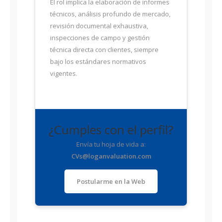
El rol implica la elaboración de informes
técnicos, análisis profundo de mercado,
revisión documental exhaustiva,
inspecciones de campo y gestión
técnica directa con clientes, siempre
bajo los estándares normativos
vigentes.
¿Cumples con el perfil?
Envía tu hoja de vida a:
CVs@loganvaluation.com
Postularme en la Web