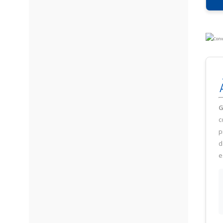
G
c
p
d
e