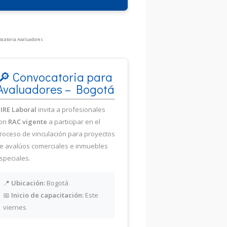
🔎 Convocatoria para
Avaluadores – Bogotá
IRE Laboral
invita a profesionales
on
RAC vigente
a participar en el
roceso de vinculación para proyectos
e avalúos comerciales e inmuebles
speciales.
📍
Ubicación:
Bogotá
📅
Inicio de capacitación:
Este
viernes