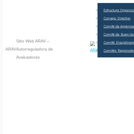
Estructura Organiz
Consejo Directivo
Comité de Agremiac
Comité de Buen Go
Sitio Web ARAV –
Comité Disciplinari
ARAV
Autorreguladora de
Comités Regionale
Avaluadores