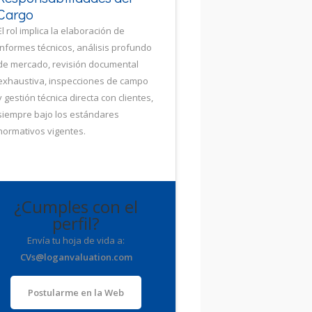
Cargo
El rol implica la elaboración de
informes técnicos, análisis profundo
de mercado, revisión documental
exhaustiva, inspecciones de campo
y gestión técnica directa con clientes,
siempre bajo los estándares
normativos vigentes.
¿Cumples con el
perfil?
Envía tu hoja de vida a:
CVs@loganvaluation.com
Postularme en la Web