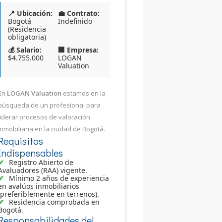
📍 Ubicación:
💼 Contrato:
Bogotá
Indefinido
(Residencia
obligatoria)
💰 Salario:
🏢 Empresa:
$4.755.000
LOGAN
Valuation
En
LOGAN Valuation
estamos en la
búsqueda de un profesional para
liderar procesos de valoración
inmobiliaria en la ciudad de Bogotá.
Requisitos
Indispensables
Registro Abierto de
Avaluadores (RAA) vigente.
Mínimo 2 años de experiencia
en avalúos inmobiliarios
(preferiblemente en terrenos).
Residencia comprobada en
Bogotá.
Responsabilidades del