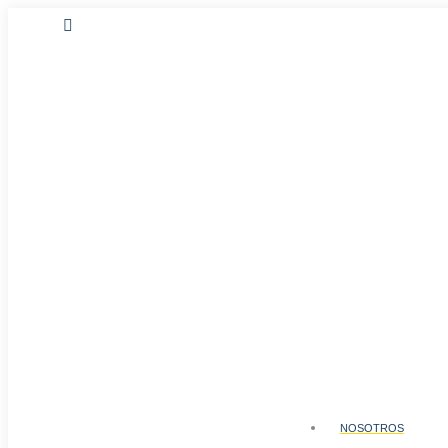
Autorizada como ERA según Resolución SIC No. 74117 del 3 de
NOSOTROS