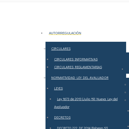
 octubre de 2018.
PAGOS
AUTORREGULACIÓN
CIRCULARES
CIRCULARES INFORMATIVAS
CIRCULARES REGLAMENTARIAS
NORMATIVIDAD LEY DEL AVALUADOR
LEYES
Ley 1673 de 2013 (Julio 19) Nueva Ley del
Avaluador
DECRETOS
DECRETO 222 DE 2014 (Febrero 12)