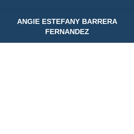
ANGIE ESTEFANY BARRERA
FERNANDEZ
You are here:
Angie Estefany Barrera Fernandez