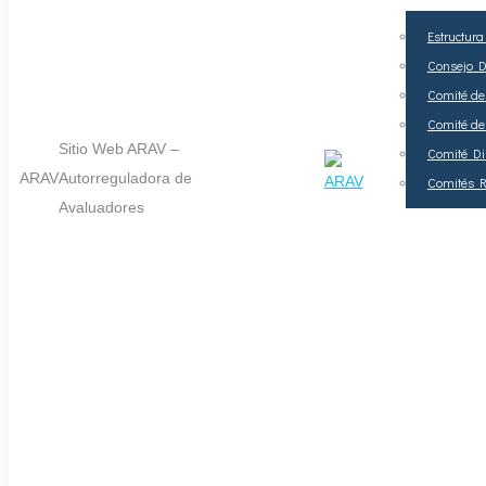
Estructur
Consejo Di
Comité de
Comité de
Sitio Web ARAV –
Comité Dis
ARAV
Autorreguladora de
Comités R
Avaluadores