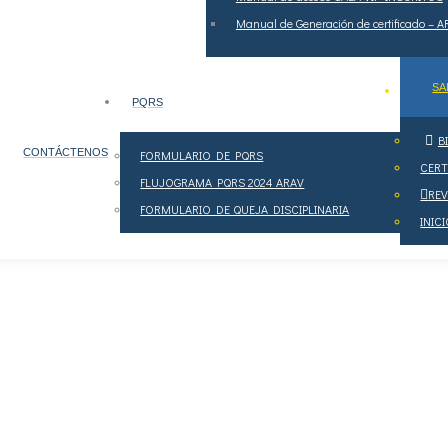
Manual de Generación de certificado – 
SA
PQRS
B
CONTÁCTENOS
FORMULARIO DE PQRS
CERT
FLUJOGRAMA PQRS 2024 ARAV
RE
FORMULARIO DE QUEJA DISCIPLINARIA
INIC