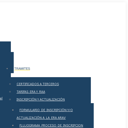
TRAMITES
CERTIFICADOS A TERCEROS
TARIFAS ERA Y RAA
el
INSCRIPCIÓN Y ACTUALIZACIÓN
FORMULARIO DE INSCRIPCIÓN Y/O
ACTUALIZACIÓN A LA ERA ARAV
FLUJOGRAMA PROCESO DE INSCRIPCION