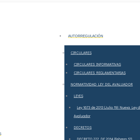
 octubre de 2018.
PAGOS
AUTORREGULACIÓN
CIRCULARES
CIRCULARES INFORMATIVAS
CIRCULARES REGLAMENTARIAS
NORMATIVIDAD LEY DEL AVALUADOR
LEYES
Ley 1673 de 2013 (Julio 19) Nueva Ley d
Avaluador
DECRETOS
S
DECRETO 222 DE 2014 (Febrero 12)