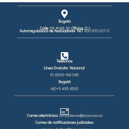
Bogotá
Calle
118 #14B-56
Oficina
303
Autorreguladora de Avaluadores
NIT
900.870.027-5
Teléfonos
Línea Gratuita Nacional
01-8000 196 045
Bogotá
(60+1) 495 4500
Correo electrónico:
contactenos@arav.com.co
Correo de notificaciones judiciales: