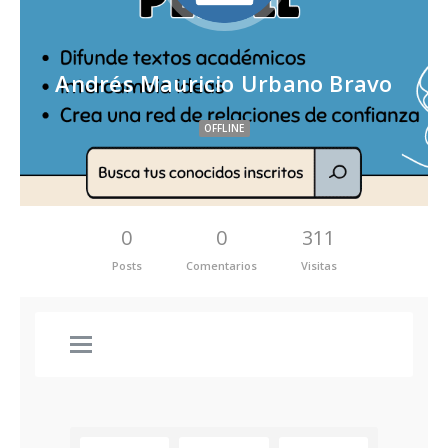
Andrés Mauricio Urbano Bravo
OFFLINE
0
0
311
Posts
Comentarios
Visitas