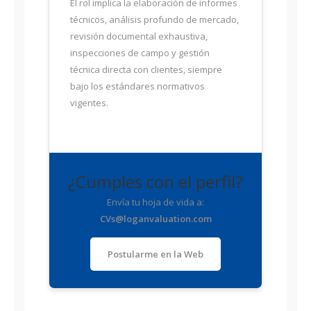
El rol implica la elaboración de informes
técnicos, análisis profundo de mercado,
revisión documental exhaustiva,
inspecciones de campo y gestión
técnica directa con clientes, siempre
bajo los estándares normativos
vigentes.
¿Cumples con el perfil?
Envía tu hoja de vida a:
CVs@loganvaluation.com
Postularme en la Web