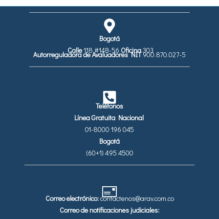
Bogotá
Calle
118 #14B-56
Oficina
303
Autorreguladora de Avaluadores
NIT
900.870.027-5
Teléfonos
Línea Gratuita Nacional
01-8000 196 045
Bogotá
(60+1) 495 4500
Correo electrónico:
contactenos@arav.com.co
Correo de notificaciones judiciales: