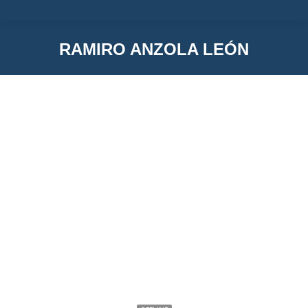
RAMIRO ANZOLA LEÓN
You are here:
Ramiro Anzola León