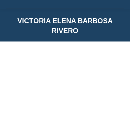
VICTORIA ELENA BARBOSA
RIVERO
You are here:
Victoria Elena Barbosa Rivero