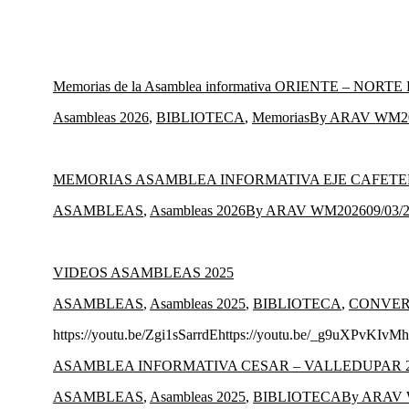
Memorias de la Asamblea informativa ORIENTE – N
Asambleas 2026
,
BIBLIOTECA
,
Memorias
By
ARAV WM2
MEMORIAS ASAMBLEA INFORMATIVA EJE CAFETER
ASAMBLEAS
,
Asambleas 2026
By
ARAV WM2026
09/03/
VIDEOS ASAMBLEAS 2025
ASAMBLEAS
,
Asambleas 2025
,
BIBLIOTECA
,
CONVER
https://youtu.be/Zgi1sSarrdEhttps://youtu.be/_g9uXPvKIvM
ASAMBLEA INFORMATIVA CESAR – VALLEDUPAR 2
ASAMBLEAS
,
Asambleas 2025
,
BIBLIOTECA
By
ARAV 