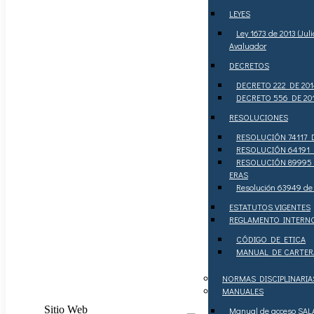
LEYES
Ley 1673 de 2013 (Jul
Avaluador
DECRETOS
DECRETO 222 DE 2014 
DECRETO 556 DE 2014
RESOLUCIONES
RESOLUCIÓN 74117 DE
RESOLUCIÓN 64191 DE
RESOLUCIÓN 89995 
ERAS
Resolución 63949 de
ESTATUTOS VIGENTES
REGLAMENTO INTERN
CÓDIGO DE ETICA
MANUAL DE CARTER
NORMAS DISCIPLINARIA
MANUALES
Sitio Web
Manual de acceso SAL