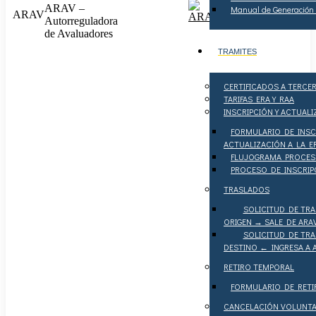
ARAV –
Manual de Generación d
ARAV
Autorreguladora
de Avaluadores
TRAMITES
CERTIFICADOS A TERCE
TARIFAS ERA Y RAA
INSCRIPCIÓN Y ACTUAL
FORMULARIO DE INSC
ACTUALIZACIÓN A LA E
FLUJOGRAMA PROCES
PROCESO DE INSCRIP
TRASLADOS
SOLICITUD DE TR
ORIGEN → SALE DE ARA
SOLICITUD DE TR
DESTINO ← INGRESA A 
RETIRO TEMPORAL
FORMULARIO DE RET
CANCELACIÓN VOLUNTA