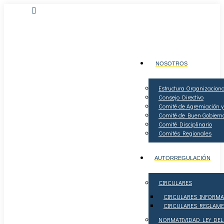
Autorizada como ERA según Resolución SIC No.
74117 del 3 de octubre de 2018.
PAGOS
NOSOTROS
Estructura Organizaciona
Consejo Directivo
Comité de Agremiación y
Comité de Buen Gobiern
Comité Disciplinario
Comités Regionales
AUTORREGULACIÓN
CIRCULARES
CIRCULARES INFORMA
CIRCULARES REGLAME
NORMATIVIDAD LEY DE